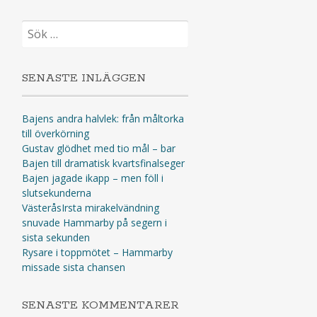
Sök
efter:
SENASTE INLÄGGEN
Bajens andra halvlek: från måltorka
till överkörning
Gustav glödhet med tio mål – bar
Bajen till dramatisk kvartsfinalseger
Bajen jagade ikapp – men föll i
slutsekunderna
VästeråsIrsta mirakelvändning
snuvade Hammarby på segern i
sista sekunden
Rysare i toppmötet – Hammarby
missade sista chansen
SENASTE KOMMENTARER