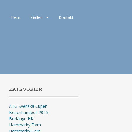
Hoppa
Hem
Galleri
Kontakt
till
innehåll
KATEGORIER
ATG Svenska Cupen
Beachhandboll 2025
Borlänge HK
Hammarby Dam
Hammarby Herr