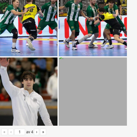
«
‹
av
4
›
»