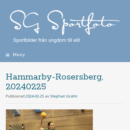
Meny
Hoppa
till
innehåll
Hammarby-Rosersberg,
20240225
Publicerad
2024-02-25
av
Stephan Grahn