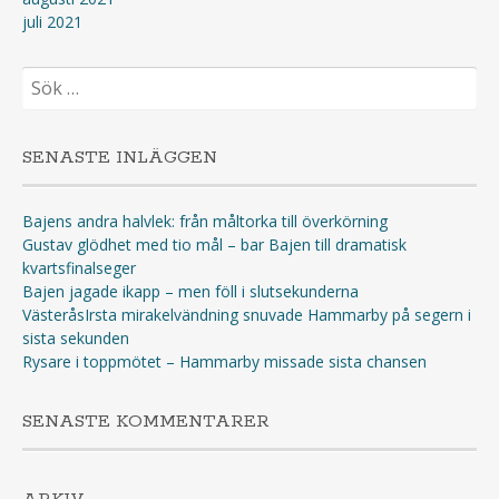
juli 2021
Sök
efter:
SENASTE INLÄGGEN
Bajens andra halvlek: från måltorka till överkörning
Gustav glödhet med tio mål – bar Bajen till dramatisk
kvartsfinalseger
Bajen jagade ikapp – men föll i slutsekunderna
VästeråsIrsta mirakelvändning snuvade Hammarby på segern i
sista sekunden
Rysare i toppmötet – Hammarby missade sista chansen
SENASTE KOMMENTARER