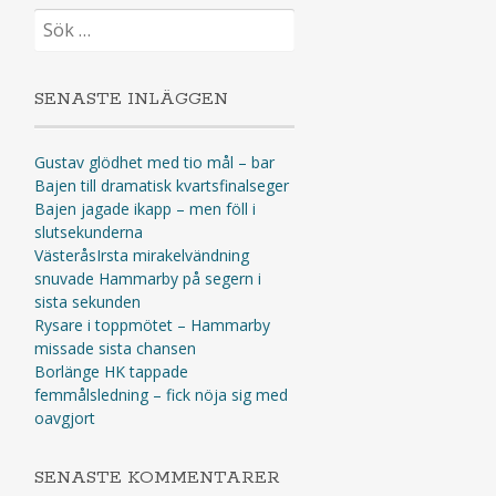
Sök
efter:
SENASTE INLÄGGEN
Gustav glödhet med tio mål – bar
Bajen till dramatisk kvartsfinalseger
Bajen jagade ikapp – men föll i
slutsekunderna
VästeråsIrsta mirakelvändning
snuvade Hammarby på segern i
sista sekunden
Rysare i toppmötet – Hammarby
missade sista chansen
Borlänge HK tappade
femmålsledning – fick nöja sig med
oavgjort
SENASTE KOMMENTARER