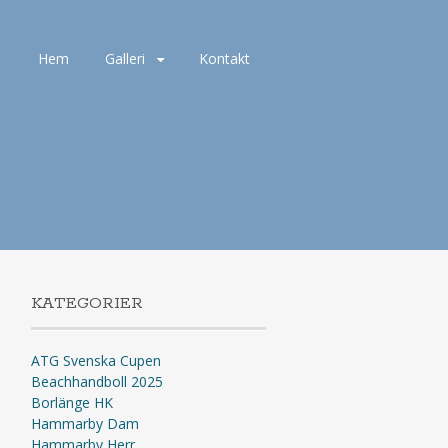
Hoppa
Hem
Galleri
Kontakt
till
innehåll
KATEGORIER
ATG Svenska Cupen
Beachhandboll 2025
Borlänge HK
Hammarby Dam
Hammarby Herr